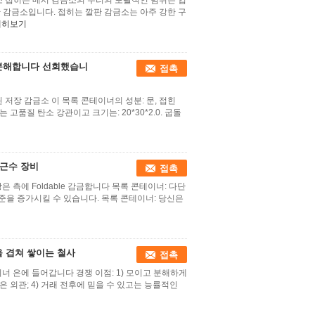
소 접히는 메시 감금소의 우리의 포괄적인 범위는 업
 감금소입니다. 접히는 깔판 감금소는 아주 강한 구
세히보기
 분해합니다 선회했습니
접촉
 저장 감금소 이 목록 콘테이너의 성분: 문, 접힌
는 고품질 탄소 강관이고 크기는: 20*30*2.0. 굽돌
 근수 장비
접촉
 측에 Foldable 감금합니다 목록 콘테이너: 다단
수준을 증가시킬 수 있습니다. 목록 콘테이너: 당신은
을 겹쳐 쌓이는 철사
접촉
너 은에 들어갑니다 경쟁 이점: 1) 모이고 분해하게
좋은 외관; 4) 거래 전후에 믿을 수 있고는 능률적인