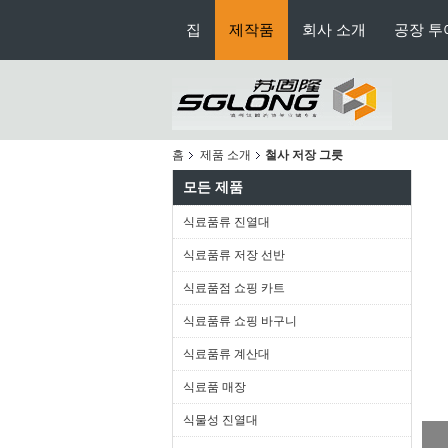
집
제작품
회사 소개
공장 투
홈
제품 소개
철사 저장 그릇
모든 제품
식료품류 진열대
식료품류 저장 선반
식료품점 쇼핑 카트
식료품류 쇼핑 바구니
식료품류 계산대
식료품 매장
식물성 진열대
내