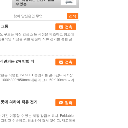
수 있는
 그릇
접촉
금소, 구르는 저장 감금소 높 시정은 제조하고 창고에
능률적인 저장을 위한 완전히 직류 전기를 통한 끝
기
직면되는 2/4 방법 디
접촉
판은 직면한 ISO9001 증명서를 골라냅니다 c 상
1000*800*850mm 매쉬의 크기 50*100mm 다리
 그릇에 의하여 직류 전기
접촉
 가진 이동할 수 있는 저장 감금소 묘사: Foldable
 그리고 수송이고, 청초하게 겹쳐 쌓이고, 재고목록