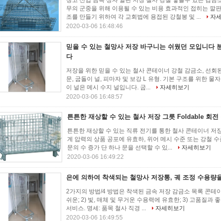
창고 산업 금속 상자 깔판 저장 철사 강철 쌓을수 있는 감금
무의 군중을 위해 이용될 수 있는 비용 효과적인 접히는 깔판
조를 만들기 위하여 각 교회법에 용접된 강철봉 및 ...
자
2020-03-06 16:48:46
믿을 수 있는 철망사 저장 바구니는 쉬웠던 모입니다
다
저장을 위한 믿을 수 있는 철사 콘테이너 강철 감금소, 선회된
문, 굽돌이 널, 피마자 및 보강 L 유형. 기본 구조를 위한 물자
이 널은 메시 수지 널입니다. 굽...
자세히보기
2020-03-06 16:48:57
튼튼한 재상할 수 있는 철사 저장 그릇 Foldable 회전
튼튼한 재상할 수 있는 직류 전기를 통한 철사 콘테이너 저장은
계 압력의 상품 공포에 유효하, 위어 메시 수준 또는 강철 
문의 수 증가 단 하나 문을 선택할 수 있...
자세히보기
2020-03-06 16:49:22
은에 의하여 착색되는 철망사 저장통, 궤 조정 수용량
2가지의 방법/4 방법은 착색된 금속 저장 감금소 목록 콘테이
쉬운; 2) 빛, 매체 및 무거운 수용력에 유효한; 3) 고품질과 
서비스. 명세: 품목 철사 직경 ...
자세히보기
2020-03-06 16:49:55