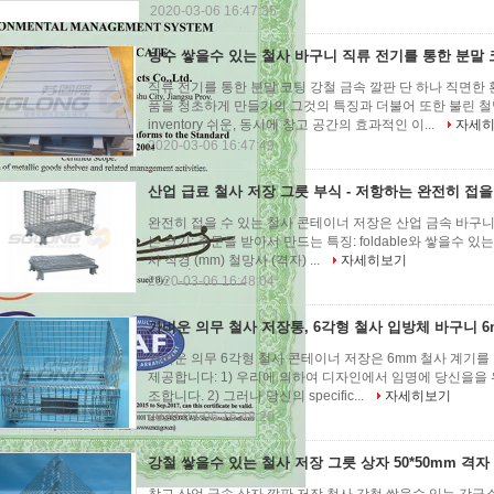
2020-03-06 16:47:35
방수 쌓을수 있는 철사 바구니 직류 전기를 통한 분말 
직류 전기를 통한 분말 코팅 강철 금속 깔판 단 하나 직면한
품을 청초하게 만들기의 그것의 특징과 더불어 또한 불린 철
inventory 쉬운, 동시에 창고 공간의 효과적인 이...
자세
2020-03-06 16:47:49
산업 급료 철사 저장 그릇 부식 - 저항하는 완전히 접을
완전히 접을 수 있는 철사 콘테이너 저장은 산업 금속 바구니
는 크기: 주문을 받아서 만드는 특징: foldable와 쌓을수 있
사 직경 (mm) 철망사 (격자) ...
자세히보기
2020-03-06 16:48:04
가벼운 의무 철사 저장통, 6각형 철사 입방체 바구니 
가벼운 의무 6각형 철사 콘테이너 저장은 6mm 철사 계기를
제공합니다: 1) 우리에 의하여 디자인에서 임명에 당신을을 
조합니다. 2) 그러나 당신의 specific...
자세히보기
2020-03-06 16:48:20
강철 쌓을수 있는 철사 저장 그릇 상자 50*50mm 격자 긴 