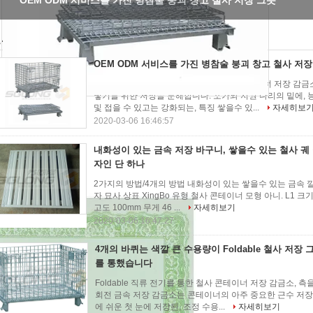
디자인 단 하나
사 저장 그릇
(13)
OEM ODM 서비스를 가진 병참술 붕괴 창고 철사 저장
주문을 받아서 만들어진 Foldable 철사 콘테이너 저장 감
넣기를 위한 저장을 분해합니다. 포가와 지원 다리의 밑에, 
및 접을 수 있고는 강화되는, 특징 쌓을수 있...
자세히보
2020-03-06 16:46:57
내화성이 있는 금속 저장 바구니, 쌓을수 있는 철사 궤 
자인 단 하나
2가지의 방법/4개의 방법 내화성이 있는 쌓을수 있는 금속 깔
자 묘사 상표 XingBo 유형 철사 콘테이너 모형 아니. L1 크기 
고도 100mm 무게 46 ...
자세히보기
2020-03-06 16:47:27
4개의 바퀴는 색깔 큰 수용량이 Foldable 철사 저장
를 통했습니다
Foldable 직류 전기를 통한 철사 콘테이너 저장 감금소, 측을
회전 금속 저장 감금소는 콘테이너의 아주 중요한 근수 저장
에 쉬운 첫 눈에 저장된, 조정 수용...
자세히보기