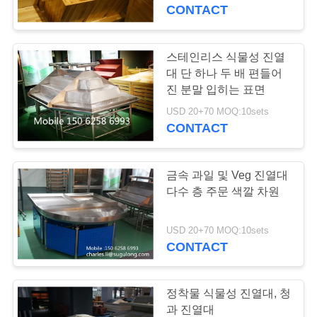
개
CONTACT
공
스테인리스 식물성 진열
30
장
대 단 하나 두 배 편들어
진 분말 입히는 표면
식료품점 쇼핑 카트
투
USD 20+70 MOQ:10sets
CONTACT
어
금속 과일 및 Veg 진열대
품
다수 층 주문 색깔 차원
질
18
USD 20+70 MOQ:10sets
식료품류 쇼핑 바구
관
CONTACT
리
니
정착물 식물성 진열대, 청
과 진열대