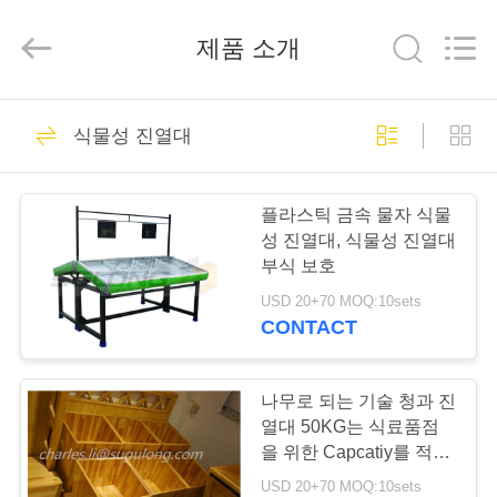
품
질
식
제품 소개
료
품
류
진
집
27
열
대
식물성 진열대
협
력
식료품류 진열대
업
제
체.
Copyright
플라스틱 금속 물자 식물
©
작
2020
성 진열대, 식물성 진열대
-
2025
부식 보호
Suzhou
품
Sugulong
Metallic
USD 20+70 MOQ:10sets
Products
CONTACT
Co.,
Ltd.
13
회
All
Rights
Reserved.
사
나무로 되는 기술 청과 진
식료품류 저장 선반
열대 50KG는 식료품점
소
을 위한 Capcatiy를 적재
합니다
USD 20+70 MOQ:10sets