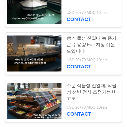
저
희
USD 20+70 MOQ:10sets
CONTACT
9
에
게
식료품류 계산대
빵 식물성 진열대 녹 증거
연
큰 수용량 Falt 지상 쉬운
모입니다
락
USD 20+70 MOQ:10sets
CONTACT
주
세
21
주문 식물성 진열대, 식물
요
성 선반 전시 조정가능한
식료품 매장
고도
USD 20+70 MOQ:10sets
따
CONTACT
옴