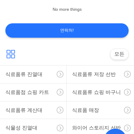
표
No more things
7
를
요
연락처!
식물성 진열대
구
하
모든
십
식료품류 진열대
식료품류 저장 선반
시
6
와이어 스토리지 선
오
식료품점 쇼핑 카트
식료품류 쇼핑 바구니
반
사
식료품류 계산대
식료품 매장
이
식물성 진열대
와이어 스토리지 선반